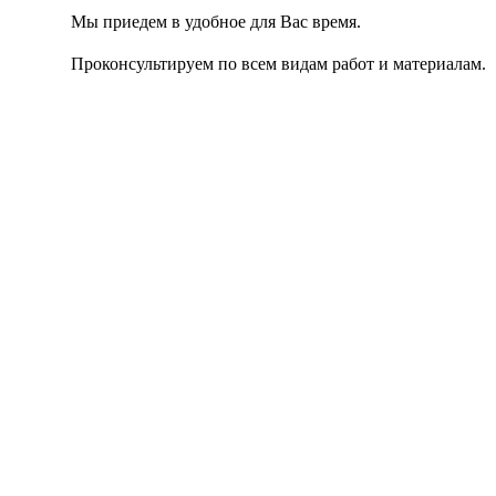
Мы приедем в удобное для Вас время.
Проконсультируем по всем видам работ и материалам.
Вы получите смету в этот же день.
Согласен с
Политикой конфиденциальности сайта.
Отправить заявку
Наши услуги
Цены на укладку тротуарной плитки в
Калуге
Для каждого клиента у ландшафтного бюро "Тротуары и
Газоны" есть индивидуальное предложение!