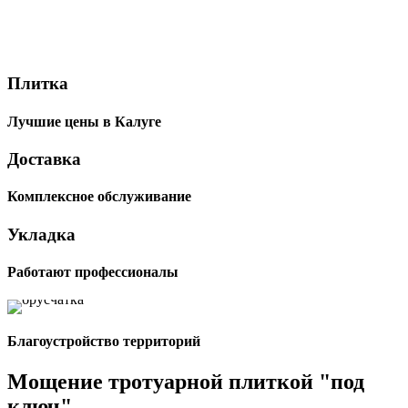
Укладка
Плитка
тротуарной
Лучшие цены в Калуге
плитки и
Доставка
брусчатки
Комплексное обслуживание
Цена от 1000 руб. за м2 |
Укладка
Работаем по Калуге и Калужской
области | Гарантия 2 года
Работают профессионалы
Благоустройство территорий
Мощение тротуарной плиткой "под
ключ"