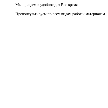
Мы приедем в удобное для Вас время.
Проконсультируем по всем видам работ и материалам.
Вы получите смету в этот же день.
Согласен с
Политикой конфиденциальности сайта.
Отправить заявку
Наши услуги
Цены на укладку тротуарной плитки в
Калуге
Для каждого клиента у ландшафтного бюро "Тротуары и
Газоны" есть индивидуальное предложение!