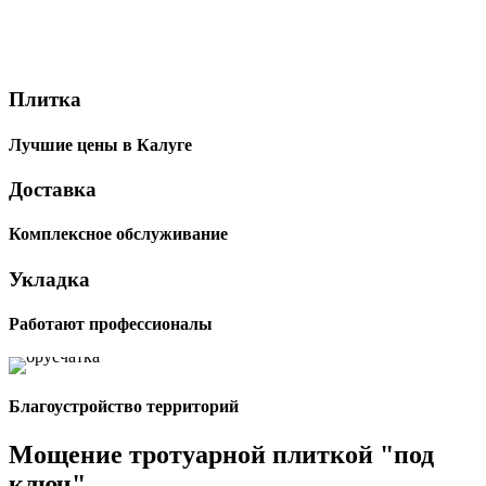
Укладка
Плитка
тротуарной
Лучшие цены в Калуге
плитки и
Доставка
брусчатки
Комплексное обслуживание
Цена от 1000 руб. за м2 |
Укладка
Работаем по Калуге и Калужской
области | Гарантия 2 года
Работают профессионалы
Благоустройство территорий
Мощение тротуарной плиткой "под
ключ"